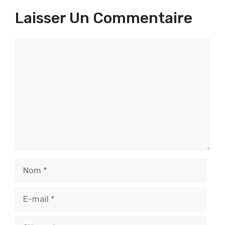
Laisser Un Commentaire
Commentaire
Nom
E-
mail
Site