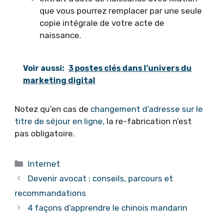
que vous pourrez remplacer par une seule
copie intégrale de votre acte de
naissance.
Voir aussi:
3 postes clés dans l’univers du
marketing digital
Notez qu’en cas de
changement d’adresse sur le
titre de séjour en ligne,
la re-fabrication n’est
pas obligatoire.
Catégories
Internet
Devenir avocat : conseils, parcours et
recommandations
4 façons d’apprendre le chinois mandarin