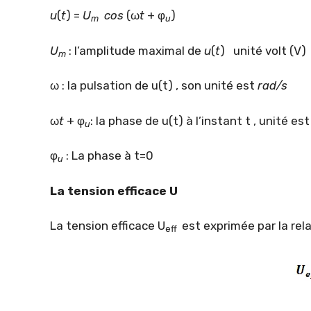
u
(
t
) =
U
cos
(ω
t
+ φ
)
m
u
U
: l’amplitude maximal de
u
(
t
) unité volt (V)
m
ω : la pulsation de u(t) , son unité est
rad/s
ω
t
+ φ
: la phase de u(t) à l’instant t , unité es
u
φ
: La phase à t=0
u
La tension efficace U
La tension efficace U
est exprimée par la rela
eff