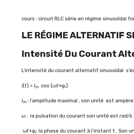
cours : circuit RLC série en régime sinusoîdal fo
LE RÉGIME ALTERNATIF 
Intensité Du Courant Alt
L’intensité du courant alternatif sinusoïdal s’é
i
(
t
) =
I
cos
(ω
t
+φ
)
m
i
I
: l’amplitude maximal , son unité est ampère
m
ω : la pulsation du courant son unité est
rad/s
ω
t
+φ
: la phase du courant à l’instant t . Son u
i