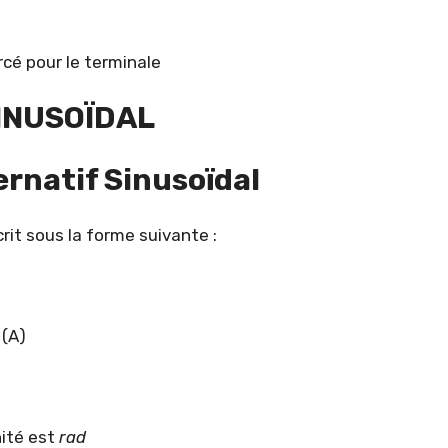
rcé pour le terminale
SINUSOÏDAL
ernatif Sinusoïdal
crit sous la forme suivante :
 (A)
nité est
rad