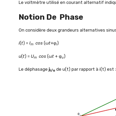
Le voltmètre utilisé en courant alternatif indiqu
Notion De Phase
On considère deux grandeurs alternatives sinus
i
(
t
) =
I
cos
(ω
t
+φ
)
m
i
u
(
t
) =
U
cos
(ω
t
+ φ
)
m
u
Le déphasage
j
de u(t) par rapport à i(t) est 
i/u