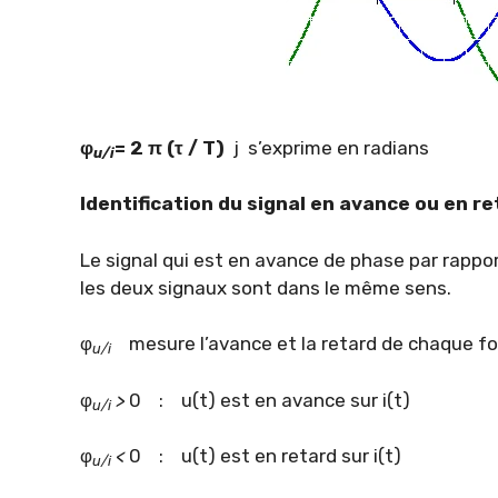
φ
= 2
π
(τ / T)
j s’exprime en radians
u/i
Identification du signal en avance ou en re
Le signal qui est en avance de phase par rapport
les deux signaux sont dans le même sens.
φ
mesure l’avance et la retard de chaque fon
u/i
φ
>
0 : u(t) est en avance sur i(t)
u/i
φ
<
0 : u(t) est en retard sur i(t)
u/i